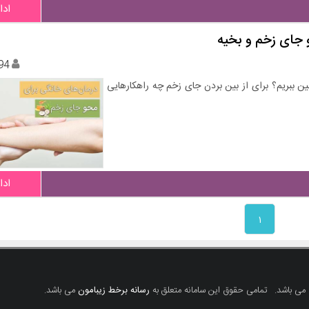
ادا
 جای زخم و بخیه
94
ین ببریم؟ برای از بین بردن جای زخم چه راهکارهایی
ادا
۱
 می باشد.
تمامی حقوق این سامانه متعلق به
رسانه برخط زیبامون
می باشد.