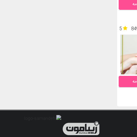
مه
5
84
مه