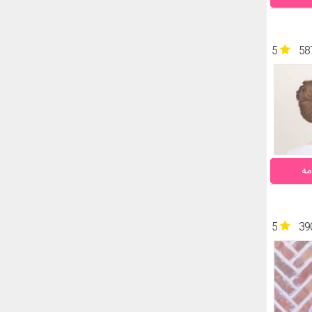
5
58
مه
5
39