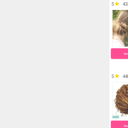
5
43
مه
5
44
مه