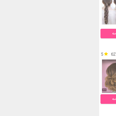
مه
5
62
مه