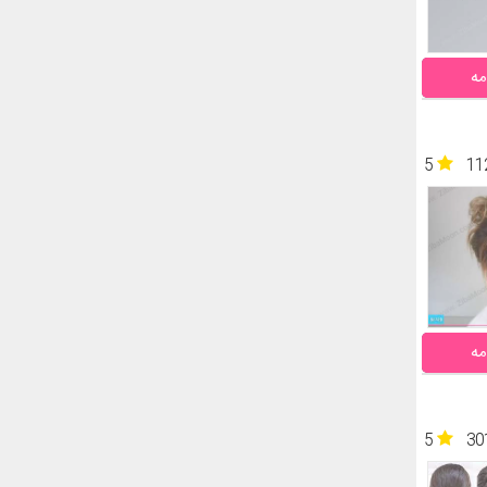
مه
5
11
مه
5
30