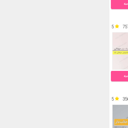
مه
5
75
مه
5
35