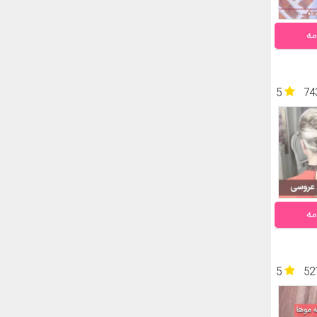
مه
5
74
مه
5
52