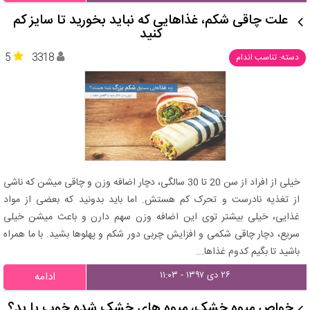
علت چاقی شکم، غذاهایی که نباید بخورید تا سایز کم
کنید
5
3318
دسته: تناسب اندام
خیلی از افراد از سن 20 تا 30 سالگی، دچار اضافه وزن و چاقی میشن که ناشی
از تغذیه نادرست و تحرک کم هستش. اما باید بدونید که بعضی از مواد
غذایی، خیلی بیشتر توی این اضافه وزن سهم دارن و باعث میشن خیلی
سریع، دچار چاقی شکمی و افزایش چربی دور شکم و پهلوها بشید. با ما همراه
باشید تا بگیم کدوم غذاها...
۲۶ دی ۱۳۹۷ - ۱۱:۰۳
ادامه
خواص میوه خشک، میوه های خشک شده خوب یا بد؟