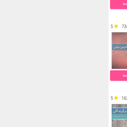
مه
5
73
مه
5
16