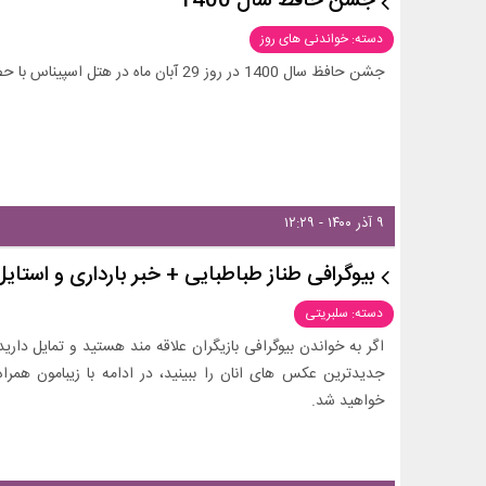
جشن حافظ سال 1400
دسته: خواندنی های روز
جشن حافظ سال 1400 در روز 29 آبان ماه در هتل اسپیناس با حضور هنرمندان برگزار شد.
۹ آذر ۱۴۰۰ - ۱۲:۲۹
بیوگرافی طناز طباطبایی + خبر بارداری و استای
دسته: سلبریتی
اگر به خواندن بیوگرافی بازیگران علاقه مند هستید و تمایل داری
جدیدترین عکس های انان را ببینید، در ادامه با زیبامون همراه
خواهید شد.