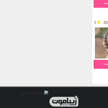
مه
5
30
مه