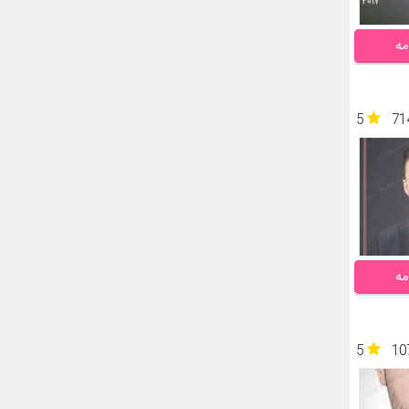
مه
5
71
مه
5
10