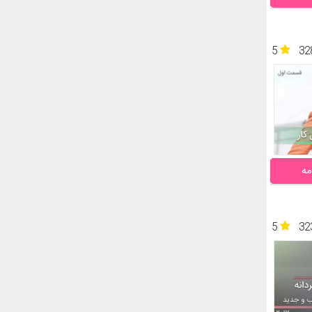
5
32
مه
5
32