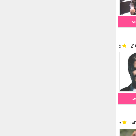
مه
5
21
مه
5
64