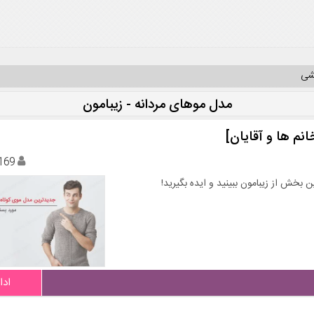
یشی
مدل موهای مردانه - زیبامون
نم ها و آقایان]
169
ادا