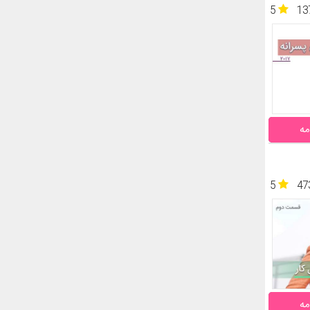
5
13
مه
5
47
مه