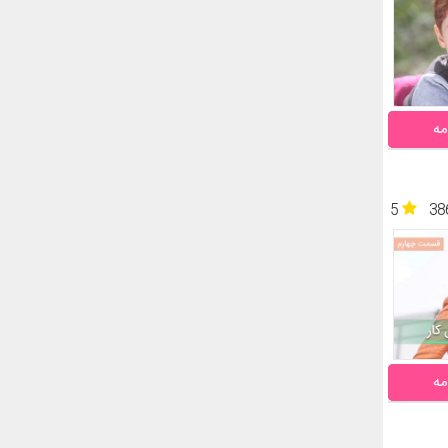
مه
5
38
مه