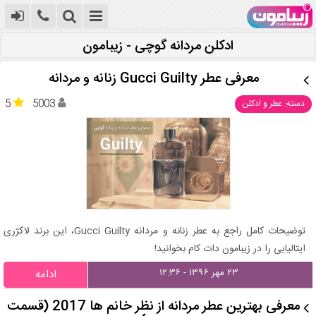
ادکلن مردانه گوچی - زیبامون
معرفی عطر Gucci Guilty زنانه و مردانه
5
5003
دسته: عطر و ادکلن
توضیحات کامل راجع به عطر زنانه و مردانه Gucci Guilty، این برند لاکژری
ایتالیایی را در زیبامون دات کام بخوانید!
۲۳ مهر ۱۳۹۶ - ۱۲:۳۶
ادامه
معرفی بهترین عطر مردانه از نظر خانم ها 2017 (قسمت