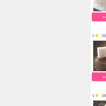
مه
5
32
مه
5
33