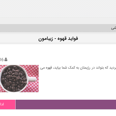
یشی
فواید قهوه - زیبامون
16
ید که بتواند در رژیمتان به کمک شما بیاید، قهوه می
ادا