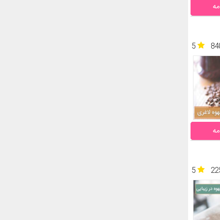
مه
5
84
مه
5
22