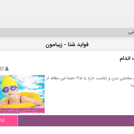
یشی
فواید شنا - زیبامون
اندام
87
سلامتی بدن و تناسب داره یا نه؟! حتما این مقاله از
!
ادا