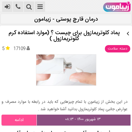
درمان قارچ پوستی - زیبامون
پماد کلوتریمازول برای چیست ؟ (موارد استفاده کرم
کلوتریمازول )
5
17109
دسته: سلامت
در این بخش از زیبامون با تمام چیزهایی که باید در رابطه با موارد مصرف و
عوارض جانبی پماد کلوتریمازول بدانید آشنا خواهید شد .
۱۳ شهریور ۱۴۰۰ - ۰۸:۱۳
ادامه