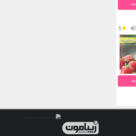
مه
5
40
مه