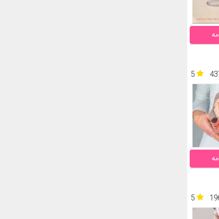
مه
5
43
مه
5
19