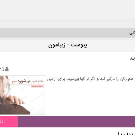
یشی
یبوست - زیبامون
40
نان را درگیر کند و اگر از آنها بپرسید، برای از بین
ادا