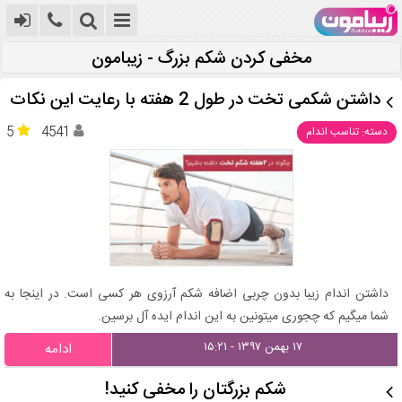
مخفی کردن شکم بزرگ - زیبامون
داشتن شکمی تخت در طول 2 هفته با رعایت این نکات
5
4541
دسته: تناسب اندام
داشتن اندام زیبا بدون چربی اضافه شکم آرزوی هر کسی است. در اینجا به
شما میگیم که چجوری میتونین به این اندام ایده آل برسین.
۱۷ بهمن ۱۳۹۷ - ۱۵:۲۱
ادامه
شکم بزرگتان را مخفی کنید!