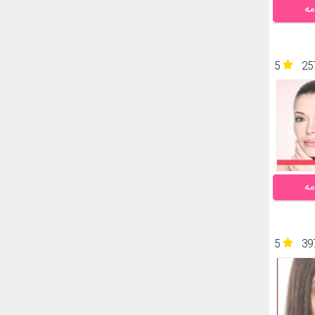
مه
5
25
مه
5
39