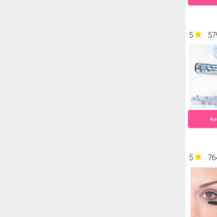
5
57
مه
5
76