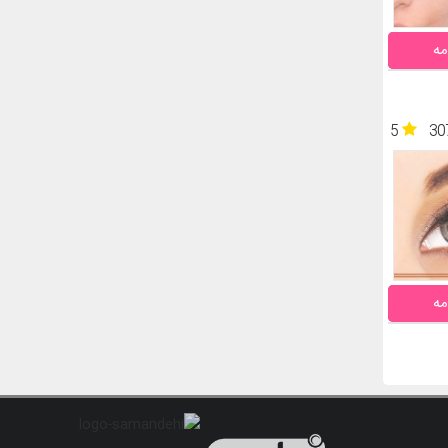
مه
5
30
مه