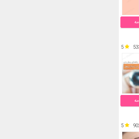
مه
5
53
مه
5
90