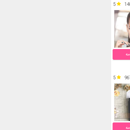
5
14
مه
5
96
مه