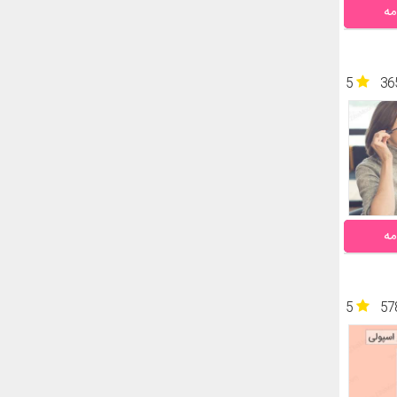
مه
5
36
مه
5
57