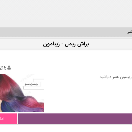
یشی
براش ریمل - زیبامون
215
یبامون همراه باشید.
ادا