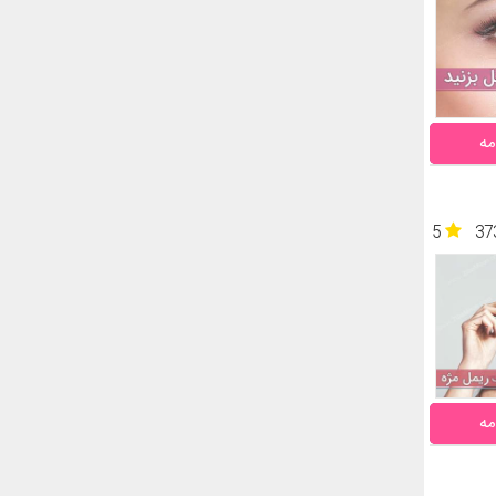
مه
5
37
مه