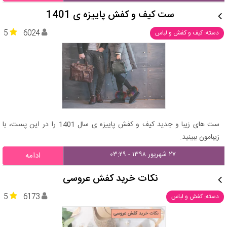
ست کیف و کفش پاییزه ی 1401
5
6024
دسته: کیف و کفش و لباس
ست های زیبا و جدید کیف و کفش پاییزه ی سال 1401 را در این پست، با
زیبامون ببینید.
۲۷ شهریور ۱۳۹۸ - ۰۳:۲۹
ادامه
نکات خرید کفش عروسی
5
6173
دسته: کفش و لباس