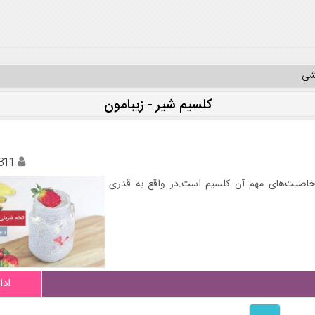
یشی
کلسیم شیر - زیبامون
311
خاصیت‌های مهم آن کلسیم است.در واقع به قدری
ادا