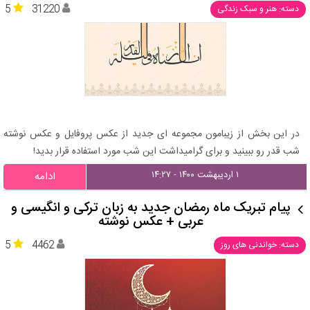
5
31220
دسته: هنر و سبک زندگی
در این بخش از زیبامون مجموعه ای جدید از عکس پروفایل و عکس نوشته
شب قدر رو ببینید و برای گرامیداشت این شب مورد استفاده قرار بدید!
۱ اردیبهشت ۱۴۰۰ - ۱۴:۲۷
ادامه
پیام تبریک ماه رمضان جدید به زبان ترکی و انگیسی و
عربی + عکس نوشته
5
4462
دسته: خواندنی های روز