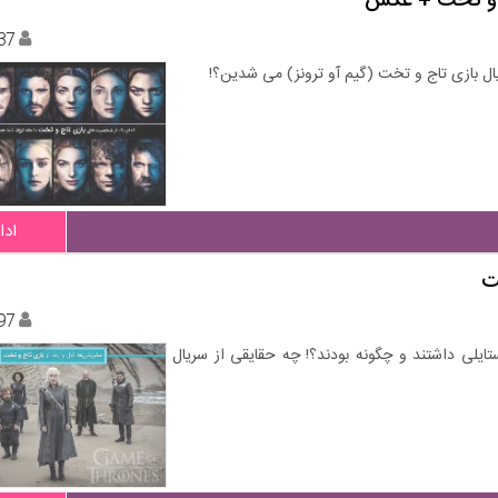
ج و تخت + عکس
37
ال بازی تاج و تخت (گیم آو ترونز) می شدین؟!
ادا
ت
97
تایلی داشتند و چگونه بودند؟! چه حقایقی از سریال