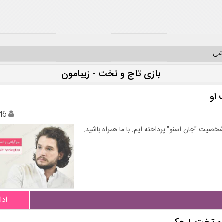
یشی
بازی تاج و تخت - زیبامون
او
46
خصیت "جان اسنو" پرداخته ایم. با ما همراه باشید.
ادا