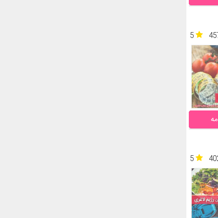
5
45
مه
5
40