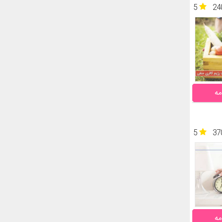
5
24
مه
5
37
مه