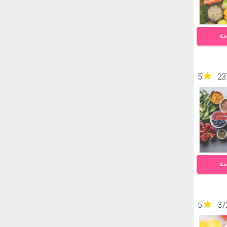
مه
5
23
مه
5
37