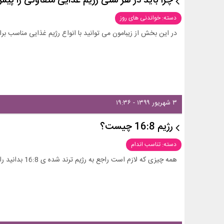
چرا باید در هر سنی رژیم غذایی متفاوتی را پ
دسته: خواندنی های روز
در این بخش از زیبامون می توانید با انواع رژیم غذایی مناسب بر
۳ شهریور ۱۳۹۹ - ۱۹:۳۶
رژیم 16:8 چیست؟
دسته: تناسب اندام
همه چیزی که لازم است راجع به رژیم ترند شده ی 16:8 بدانید را میتوانید در این مقاله از زیبامون دات کام بخوانید.