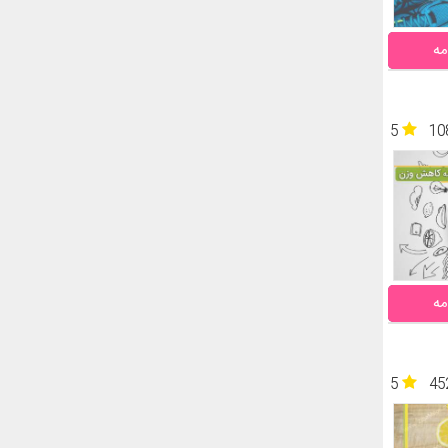
مه
5
10
مه
5
45