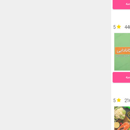
مه
5
44
مه
5
21