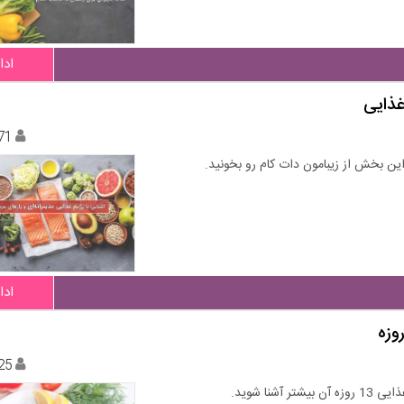
ادا
غذایی
71
 این بخش از زیبامون دات کام رو بخونید.
ادا
25
نا شوید.