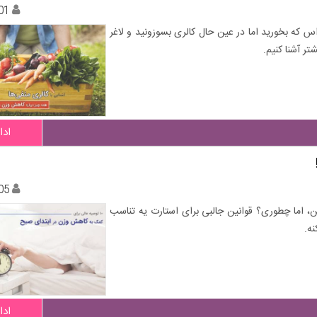
01
س که بخورید اما در عین حال کالری بسوزونید و لاغر
تر آشنا کنیم.
ادا
05
، اما چطوری؟ قوانین جالبی برای استارت یه تناسب
ه.
ادا