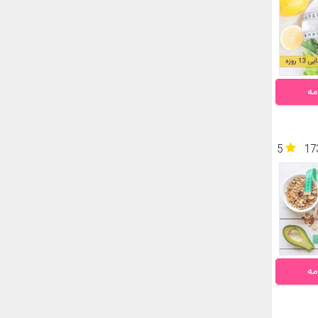
مه
5
17
مه