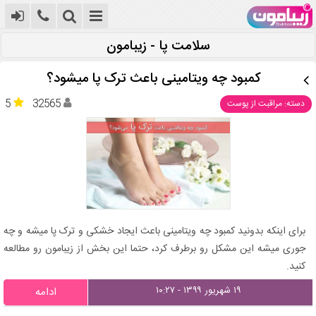
سلامت پا - زیبامون
کمبود چه ویتامینی باعث ترک پا میشود؟
5
32565
دسته: مراقبت از پوست
برای اینکه بدونید کمبود چه ویتامینی باعث ایجاد خشکی و ترک پا میشه و چه
جوری میشه این مشکل رو برطرف کرد، حتما این بخش از زیبامون رو مطالعه
کنید.
۱۹ شهریور ۱۳۹۹ - ۱۰:۲۷
ادامه