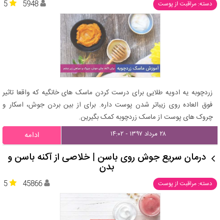
5
5948
دسته: مراقبت از پوست
زردچوبه یه ادویه طلایی برای درست کردن ماسک های خانگیه که واقعا تاثیر
فوق العاده روی زیباتر شدن پوست داره. برای از بین بردن جوش، اسکار و
چروک های پوست از ماسک زردچوبه کمک بگیرین.
۲۸ مرداد ۱۳۹۷ - ۱۴:۰۲
ادامه
درمان سریع جوش روی باسن | خلاصی از آکنه باسن و
بدن
5
45866
دسته: مراقبت از پوست