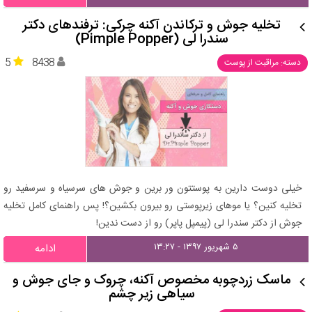
تخلیه جوش و ترکاندن آکنه چرکی: ترفندهای دکتر
سندرا لی (Pimple Popper)
5
8438
دسته: مراقبت از پوست
خیلی دوست دارین به پوستتون ور برین و جوش های سرسیاه و سرسفید رو
تخلیه کنین؟ یا موهای زیرپوستی رو بیرون بکشین؟! پس راهنمای کامل تخلیه
جوش از دکتر سندرا لی (پیمپل پاپر) رو از دست ندین!
۵ شهریور ۱۳۹۷ - ۱۳:۲۷
ادامه
ماسک زردچوبه مخصوص آکنه، چروک و جای جوش و
سیاهی زیر چشم