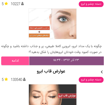
5
10227
دسته: چشم و ابرو
چگونه با یک مداد ابرو، ابرویی کاملا طبیعی، پر و جذاب داشته باشید و چگونه
در صورت کمبود وقت خودتان ابروهایتان را شکل بدهید؟!
۲۳ آذر ۱۳۹۶ - ۱۵:۳۴
ادامه
عوارض قاب ابرو
5
133540
دسته: چشم و ابرو