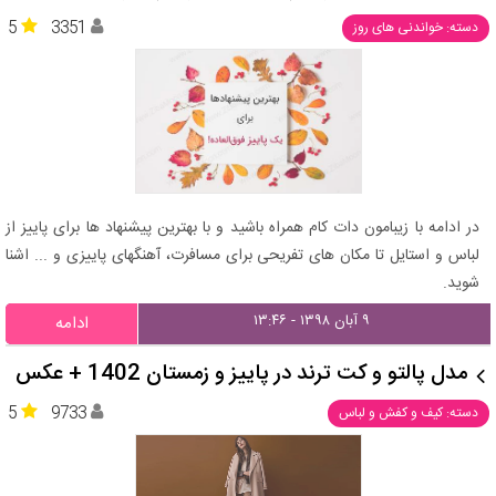
5
3351
دسته: خواندنی های روز
در ادامه با زیبامون دات کام همراه باشید و با بهترین پیشنهاد ها برای پاییز از
لباس و استایل تا مکان های تفریحی برای مسافرت، آهنگهای پاییزی و ... اشنا
شوید.
۹ آبان ۱۳۹۸ - ۱۳:۴۶
ادامه
مدل پالتو و کت ترند در پاییز و زمستان 1402 + عکس
5
9733
دسته: کیف و کفش و لباس