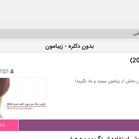
یشی
بدون دکلره - زیبامون
7321
 بخش از زیبامون ببینید و یاد بگیرید!
ادا