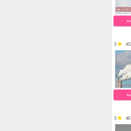
مه
5
45
مه
5
46