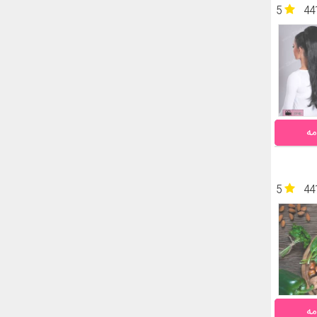
5
44
مه
5
44
مه