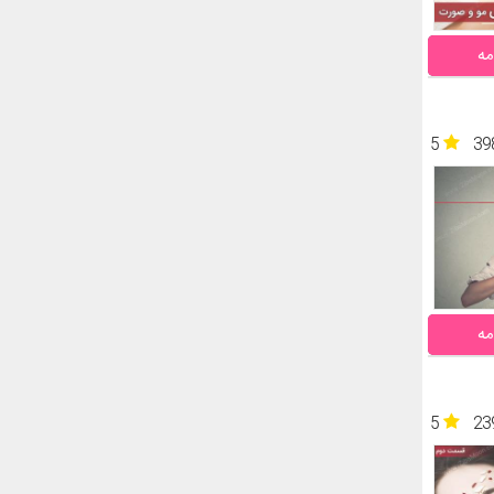
مه
5
39
مه
5
23