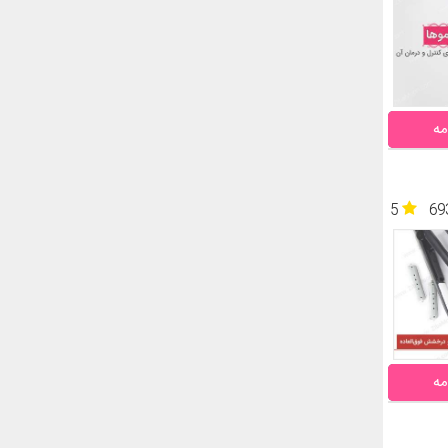
مه
5
69
مه