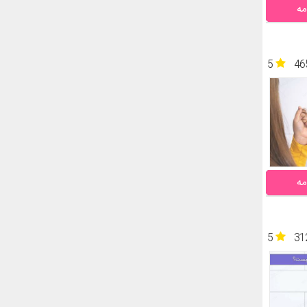
مه
5
46
مه
5
31