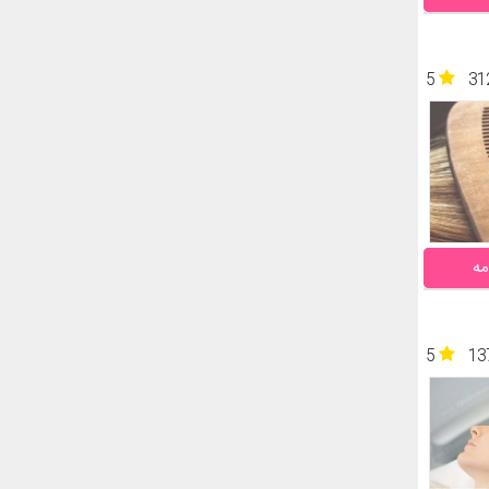
5
31
مه
5
13