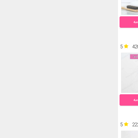
مه
5
42
مه
5
22