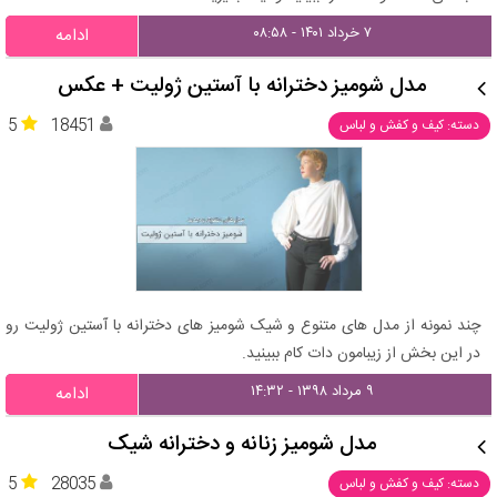
۷ خرداد ۱۴۰۱ - ۰۸:۵۸
ادامه
مدل شومیز دخترانه با آستین ژولیت + عکس
5
18451
دسته: کیف و کفش و لباس
چند نمونه از مدل های متنوع و شیک شومیز های دخترانه با آستین ژولیت رو
در این بخش از زیبامون دات کام ببینید.
۹ مرداد ۱۳۹۸ - ۱۴:۳۲
ادامه
مدل شومیز زنانه و دخترانه شیک
5
28035
دسته: کیف و کفش و لباس