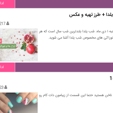
ادا
ا + طرز تهیه و عکس
217
تاریخ شب یلدا ۹۷ برابر است با شامگاه جمعه ۳۰ آذر الی بامداد شنبه ۱ دی ماه. شب یلدا بلندترین شب سال است که هر
ا خوراکی های مخصوص شب یلدا آشنا می شوید.
ادا
23
 ناخن هستید حتما این قسمت از زیبامون دات کام رو