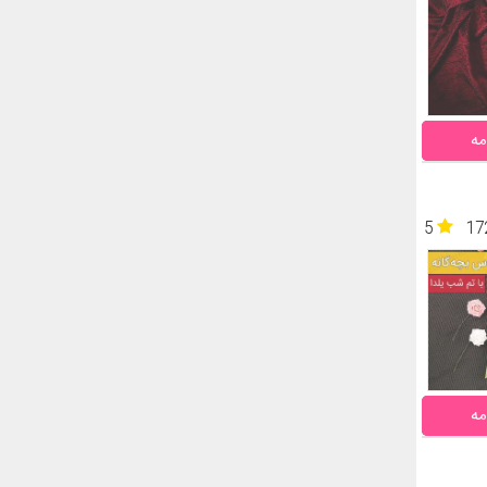
مه
5
17
مه