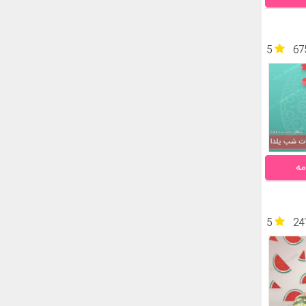
5
67
مه
5
24