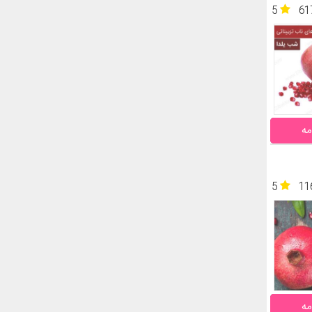
5
61
مه
5
11
مه