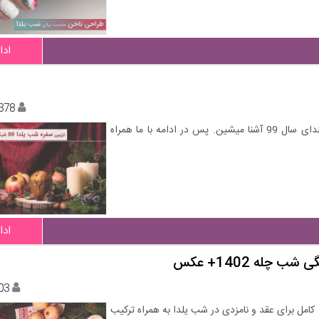
ادا
378
در این مطلب با انواع دیزاین سفره و میوه ها مخصوص شب یلدای سال 99 آشنا میشین. پس در ادامه با ما همراه
ادا
03
 کامل برای عقد و نامزدی در شب یلدا به همراه ترکیب