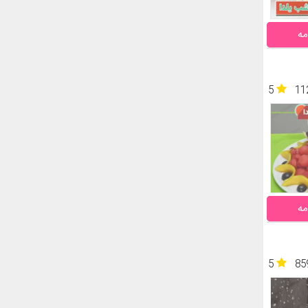
مه
5
11
مه
5
85