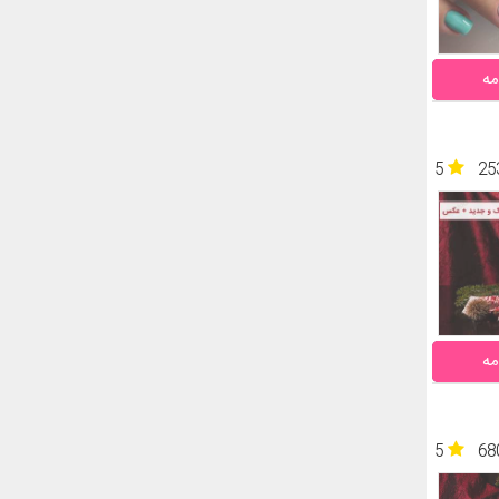
مه
5
25
مه
5
68