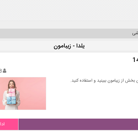
یشی
یلدا - زیبامون
8
بخش از زیبامون ببینید و استفاده کنید.
ادا