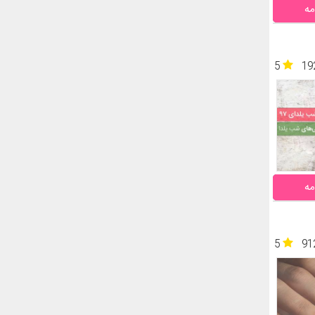
مه
5
19
مه
5
91