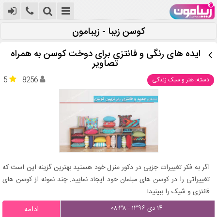
کوسن زیبا - زیبامون
ایده هاى رنگى و فانتزى براى دوخت كوسن به همراه
تصاویر
5
8256
دسته: هنر و سبک زندگی
اگر به فکر تغییرات جزیی در دکور منزل خود هستید بهترین گزینه این است که
تغییراتی را در کوسن های مبلمان خود ایجاد نمایید. چند نمونه از کوسن های
فانتزی و شیک را ببینید!
۱۴ دی ۱۳۹۶ - ۰۸:۳۸
ادامه