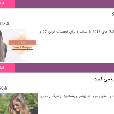
ادا
143
جدیدترین مدل های رنگ موی آمبره، رنگ و مش، هایلایت و بالیاژ های 2018 را ببینید و برای تعطیلات نوروز 97 و
ادا
90
 استایل مو را در زیبامون بشناسید از شیک و به روز