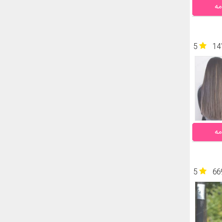
مه
5
14
مه
5
66