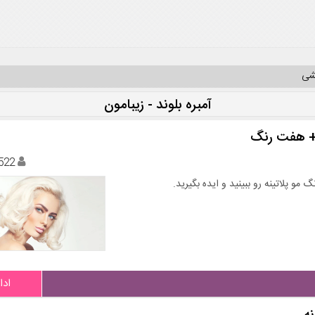
یشی
آمبره بلوند - زیبامون
ی+ هفت رنگ
522
و پلاتینه رو ببینید و ایده بگیرید.
ادا