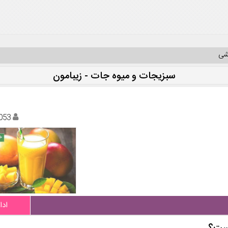
یشی
سبزیجات و میوه جات - زیبامون
053
ادا