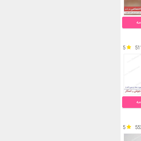
مه
5
51
مه
5
55