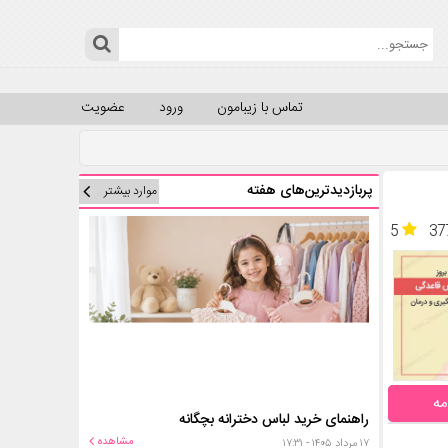
تماس با زیبامون
ورود
عضویت
پربازدیدترین‌های هفته
موارد بیشتر
5
37
مه
راهنمای خرید لباس دخترانه بچگانه
مشاهده
۱۷ مرداد ۱۴۰۵ - ۱۷:۳۱