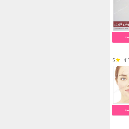
مه
5
41
مه