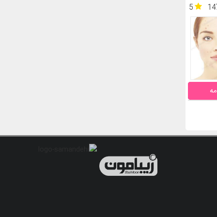
5
14
مه