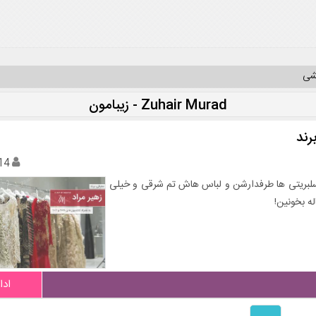
یشی
Zuhair Murad - زیبامون
رند
14
سلبریتی ها طرفدارشن و لباس هاش تم شرقی و خیلی
ه بخونین!
ادا