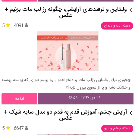
ولنتاین و ترفندهای آرایشی، چگونه رژ لب مات بزنیم +
عکس
5
4091
دسته: لب و دندان
چجوری برای ولنتاین رژلب مات و دلخواهمون رو بزنیم طوری که پوسته پوسته
و خشک نشه و یا از لبمون بیرون نزنه؟!
۲۹ دی ۱۳۹۷ - ۱۶:۵۹
ادامه
آرایش چشم، آموزش قدم به قدم دو مدل سایه شیک +
عکس
5
6647
دسته: چشم و ابرو