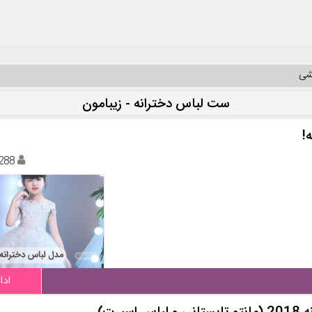
یشی
ست لباس دخترانه - زیبامون
288
ادا