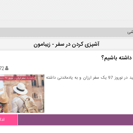
یشی
آشپزی کردن در سفر - زیبامون
72
با استفاده از توصیه های این مقاله از زیبامون دات کام می توانید در نوروز 97 یک سفر ارزان و به یادماندنی داشته
ادا