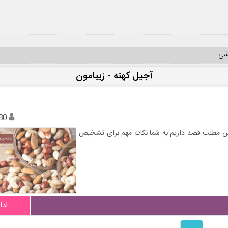
یشی
آجیل کهنه - زیبامون
80
ین مطلب قصد داریم به شما نکات مهم برای تشخیص
ادا