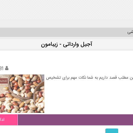
یشی
آجیل وارداتی - زیبامون
81
ین مطلب قصد داریم به شما نکات مهم برای تشخیص
ادا