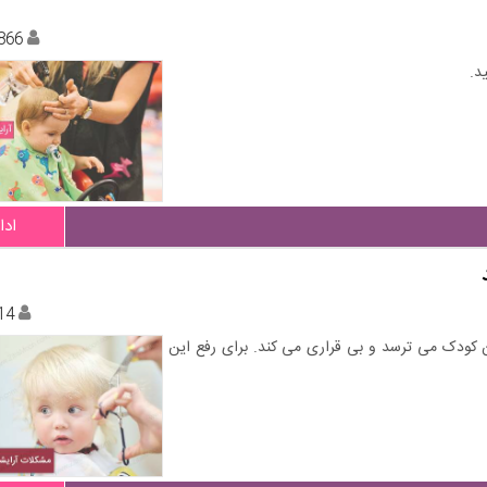
866
د.
ادا
14
ن کودک می ترسد و بی قراری می کند. برای رفع این