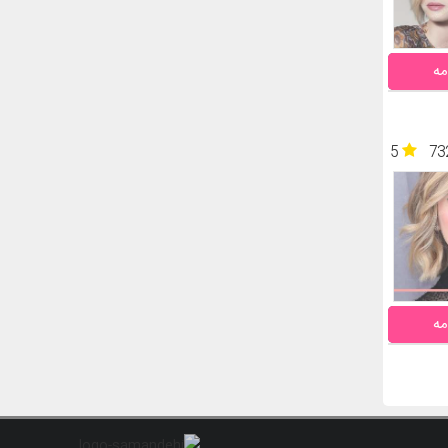
مه
5
73
مه