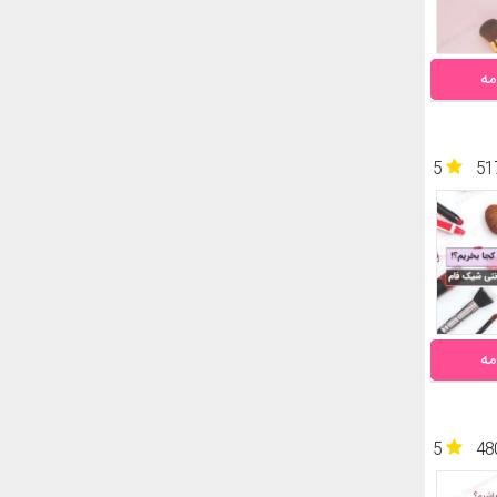
مه
5
51
مه
5
48