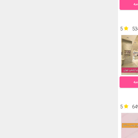
مه
5
53
مه
5
64