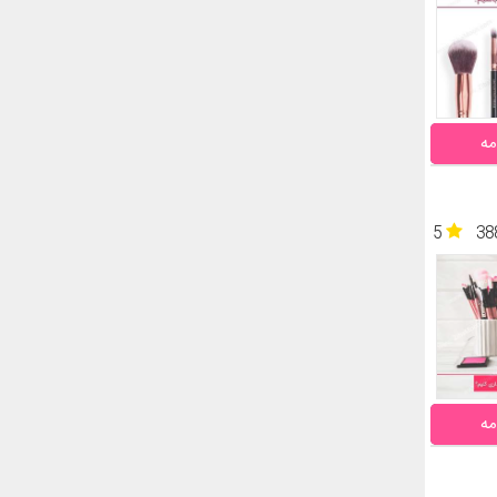
مه
5
38
مه