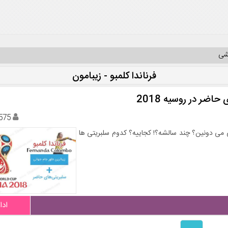
یشی
فرناندا کلمبو - زیبامون
اضر در روسیه 2018
575
می دونین؟ چند سالشه؟! کجاییه؟ کدوم سلبریتی ها
ادا