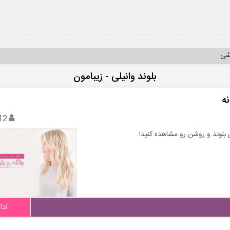
یشی
بلوند وانیلی - زیبامون
ه
12
بلوند و روشن رو مشاهده کنید!
ادا