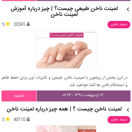
لمینت ناخن طبیعی چیست؟ | چیز درباره آموزش
لمینت ناخن
5
20341
دسته: ناخن
در این بخش از زیبامون با لمینیت ناخن طبیعی و تاثیرات اون برای حفظ ظاهر
و استحکام ناخن ها آشنا خواهید شد.
۱۲ اردیبهشت ۱۳۹۸ - ۰۷:۲۴
ادامه
لمینت ناخن چیست ؟ | همه چیز درباره لمینت ناخن
5
40110
دسته: ناخن