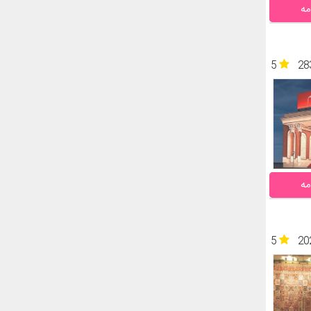
مه
5
28
مه
5
20