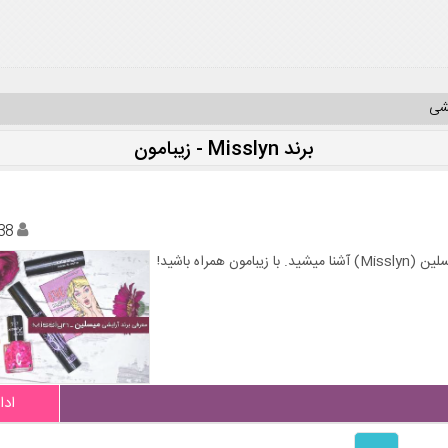
یشی
برند Misslyn - زیبامون
38
راه باشید!
ادا