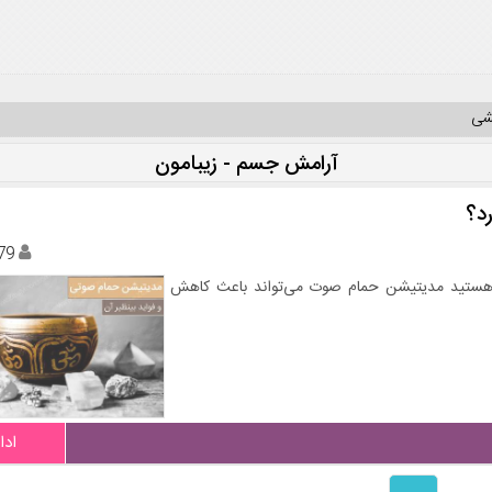
یشی
آرامش جسم - زیبامون
د؟
79
 هستید مدیتیشن حمام صوت می‌تواند باعث کاهش
ادا