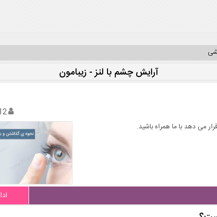
یشی
آرایش چشم با لنز - زیبامون
12
ر می دهد با ما همراه باشید.
ادا