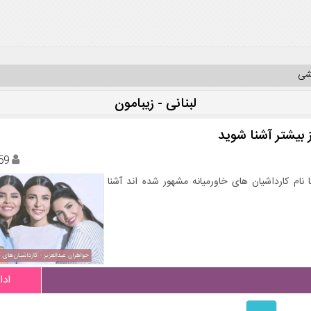
یشی
لبنانی - زیبامون
ز بیشتر آشنا شوید
59
با نام کارداشیان های خاورمیانه مشهور شده اند آشنا
ادا